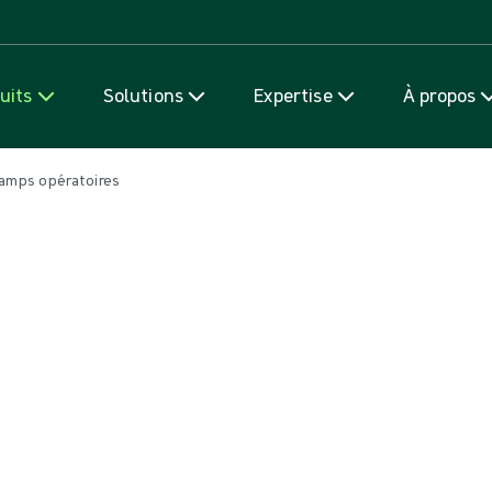
Passer au contenu
uits
Solutions
Expertise
À propos
amps opératoires