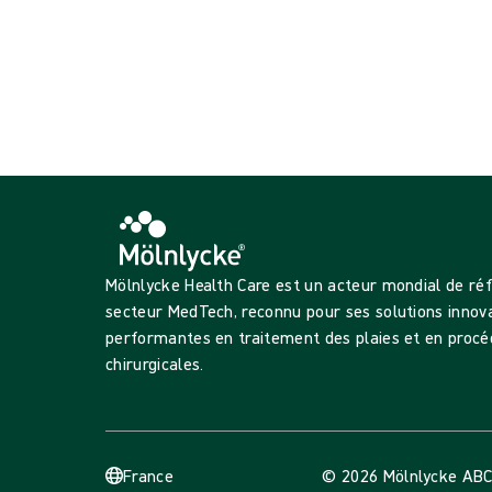
{{productCard.ProductGroupName}}
Affichage {{ products.length }} sur {{ total }}
Voir plus
Chargement...
Mölnlycke Health Care est un acteur mondial de ré
secteur MedTech, reconnu pour ses solutions innov
performantes en traitement des plaies et en procé
chirurgicales.
France
© 2026 Mölnlycke AB
C