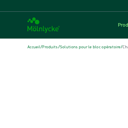
Prod
/
/
/
Accueil
Produits
Solutions pour le bloc opératoire
Ch
Skip to products
Soins des plaies (30)
Voir tout
Fixation et thérapie de compression (3)
Interfaces en contact avec la plaie (3)
Pansements à base d’alginates et de fibres (2)
Pansements antimicrobiens (3)
Pansements hydrocellulaires auto-adhésifs (5)
Pansements hydrocellulaires non bordés (6)
Pansements pour incisions (1)