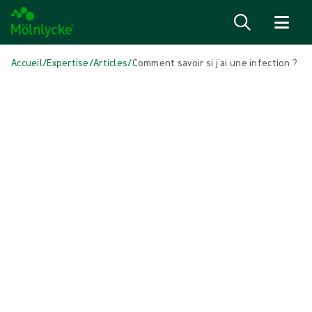
Passer au contenu
Accueil
/
Expertise
/
Articles
/
Comment savoir si j’ai une infection ?
DANS CET ARTICLE
Traitement des plaies
|
1 min de lecture
Comment savoir si j’ai une infection ?