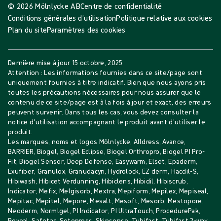
© 2026 Mölnlycke AB
Centre de confidentialité
Conditions générales d’utilisation
Politique relative aux cookies
Plan du site
Paramètres des cookies
Dernière mise à jour
15 octobre, 2025
Attention : Les informations fournies dans ce site/page sont
uniquement fournies à titre indicatif. Bien que nous ayons pris
toutes les précautions nécessaires pour nous assurer que le
contenu de ce site/page est à la fois à jour et exact, des erreurs
peuvent survenir. Dans tous les cas, vous devez consulter la
notice d'utilisation accompagnant le produit avant d’utiliser le
produit.
Les marques, noms et logos Mölnlycke, Alldress, Avance,
BARRIER, Biogel, Biogel Eclipse, Biogel Orthropro, Biogel PI Pro-
Fit, Biogel Sensor, Deep Defense, Easywarm, Elset, Epaderm,
Exufiber, Granulox, Granudacyn, Hydrolock, EZ derm, Hacdil-S,
Hibiwash, Hibicet Verdunning, Hibiclens, Hibidil, Hibiscrub,
Indicator, Mefix, Melgisorb, Mextra, Mepiform, Mepilex, Mepiseal,
Mepitac, Mepitel, Mepore, Mesalt, Mesoft, Mesorb, Mestopore,
Neoderm, Normlgel, PI Indicator, PI UltraTouch, ProcedurePak,
Reveal, Safetac, Setopress, Skinsense, Tubifast, Tubifast 2-way