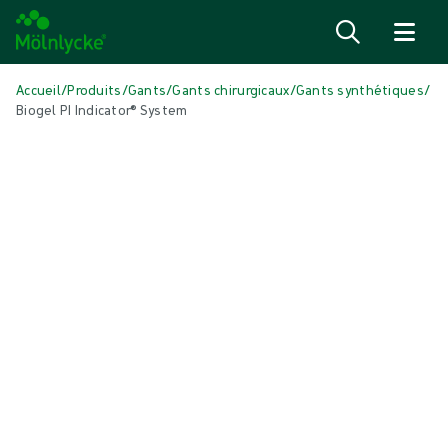
Passer au contenu
Accueil
/
Produits
/
Gants
/
Gants chirurgicaux
/
Gants synthétiques
/
Biogel PI Indicator® System
Passer le média
Gants synthétiques
Biogel PI Indicator® System
Le Biogel PI Indicator® System comprend des sous-gants et des
surgants synthétiques (sans latex)