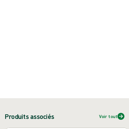
Produit : REF {{ store.currentProductVariant?.productId }}
{{ feature }}
Certifié ISCC
Papier certifié FSC
Contactez-nous
Dispositif médical. Remboursement LPPR : www.ameli.fr. Lire
attentivement la notice du produit avant toute utilisation.
Produits associés
Voir tout