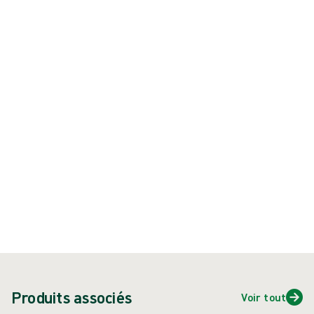
connus pour provoquer une dermatite de contact
Produit : REF {{ store.currentProductVariant?.productId }}
{{ feature }}
Certifié ISCC
Papier certifié FSC
Contactez-nous
Dispositif médical. Remboursement LPPR : www.ameli.fr. Lire
attentivement la notice du produit avant toute utilisation.
Produits associés
Voir tout