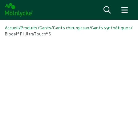
Passer au contenu
Accueil
/
Produits
/
Gants
/
Gants chirurgicaux
/
Gants synthétiques
/
Biogel® PI UltraTouch® S
Passer le média
Gants synthétiques
Biogel® PI UltraTouch® S
Biogel® PI UltraTouch® S est un gant chirurgical synthétique en
polyisoprène qui n’est pas fabriqué avec des accélérateurs chimiques