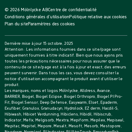
© 2026 Mölnlycke AB
Centre de confidentialité
Conditions générales d’utilisation
Politique relative aux cookies
Plan du site
Paramètres des cookies
Dernière mise à jour
15 octobre, 2025
Attention : Les informations fournies dans ce site/page sont
uniquement fournies à titre indicatif. Bien que nous ayons pris
toutes les précautions nécessaires pour nous assurer que le
contenu de ce site/page est à la fois à jour et exact, des erreurs
peuvent survenir. Dans tous les cas, vous devez consulter la
notice d'utilisation accompagnant le produit avant d’utiliser le
produit.
Les marques, noms et logos Mölnlycke, Alldress, Avance,
BARRIER, Biogel, Biogel Eclipse, Biogel Orthropro, Biogel PI Pro-
Fit, Biogel Sensor, Deep Defense, Easywarm, Elset, Epaderm,
Exufiber, Granulox, Granudacyn, Hydrolock, EZ derm, Hacdil-S,
Hibiwash, Hibicet Verdunning, Hibiclens, Hibidil, Hibiscrub,
Indicator, Mefix, Melgisorb, Mextra, Mepiform, Mepilex, Mepiseal,
Mepitac, Mepitel, Mepore, Mesalt, Mesoft, Mesorb, Mestopore,
Neoderm, Normlgel, PI Indicator, PI UltraTouch, ProcedurePak,