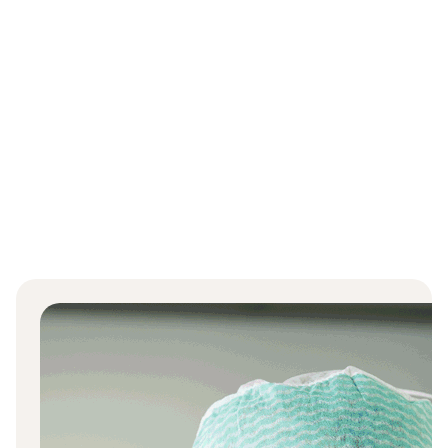
Solutions pour bloc opératoire
Gants
Affichage {{ products.length }} sur {{ total }}
{{productCard.CategoryName}}
{{productCard.ProductGroupName}}
Affichage {{ products.length }} sur {{ total }}
Voir plus
Chargement...