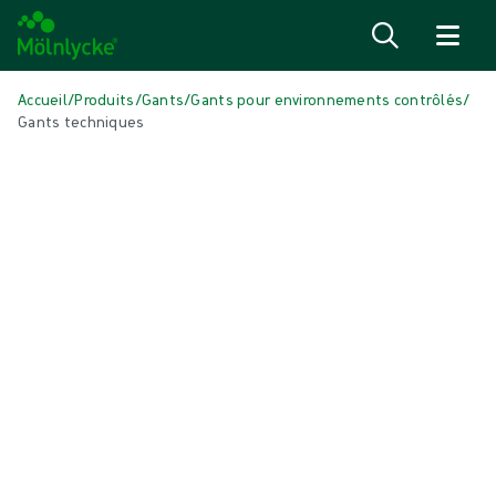
Passer au contenu
Accueil
/
Produits
/
Gants
/
Gants pour environnements contrôlés
/
Gants techniques
Skip to products
Soins des plaies (30)
Voir tout
Fixation et thérapie de compression (3)
Interfaces en contact avec la plaie (3)
Pansements à base d’alginates et de fibres (2)
Pansements antimicrobiens (3)
Pansements hydrocellulaires auto-adhésifs (5)
Pansements hydrocellulaires non bordés (6)
Pansements pour incisions (1)
Pansements superabsorbants (2)
Pansements traditionnels (1)
Tampons et compresses conventionnels (1)
Traitement des cicatrices (1)
Traitement des plaies par pression négative (2)