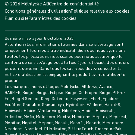
© 2026 Mölnlycke AB
Centre de confidentialité
Conditions générales d’utilisation
Politique relative aux cookies
Plan du site
Paramètres des cookies
Dernière mise à jour
8 octobre, 2025
Attention : Les informations fournies dans ce site/page sont
uniquement fournies à titre indicatif. Bien que nous ayons pris
toutes les précautions nécessaires pour nous assurer que le
contenu de ce site/page est à la fois à jour et exact, des erreurs
peuvent survenir. Dans tous les cas, vous devez consulter la
notice d'utilisation accompagnant le produit avant d’utiliser le
produit.
Les marques, noms et logos Mölnlycke, Alldress, Avance,
BARRIER, Biogel, Biogel Eclipse, Biogel Orthropro, Biogel PI Pro-
Fit, Biogel Sensor, Deep Defense, Easywarm, Elset, Epaderm,
Exufiber, Granulox, Granudacyn, Hydrolock, EZ derm, Hacdil-S,
Hibiwash, Hibicet Verdunning, Hibiclens, Hibidil, Hibiscrub,
Indicator, Mefix, Melgisorb, Mextra, Mepiform, Mepilex, Mepiseal,
Mepitac, Mepitel, Mepore, Mesalt, Mesoft, Mesorb, Mestopore,
Neoderm, Normlgel, PI Indicator, PI UltraTouch, ProcedurePak,
Reveal, Safetac, Setopress, Skinsense, Tubifast, Tubifast 2-way