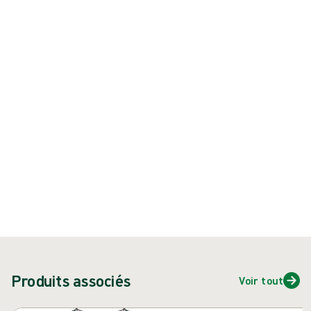
Produit : REF {{ store.currentProductVariant?.productId }}
{{ feature }}
Certifié ISCC
Papier certifié FSC
Contactez-nous
Dispositif médical. BSI CE2797. Remboursement LPPR: www.ameli.fr.
Lire attentivement la notice du produit avant utilisation.
Produits associés
Voir tout