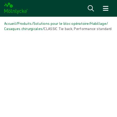
Passer au contenu
Accueil
/
Produits
/
Solutions pour le bloc opératoire
/
Habillage
/
Casaques chirurgicales
/
CLASSIC Tie back, Performance standard
Passer le média
Casaques chirurgicales
CLASSIC Tie back, Performance
standard
Casaque chirurgicale adaptée à la plupart des interventions mineures