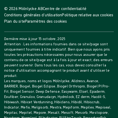
© 2026 Mölnlycke AB
Centre de confidentialité
Conditions générales d’utilisation
Politique relative aux cookies
Plan du site
Paramètres des cookies
Dernière mise à jour
15 octobre, 2025
Attention : Les informations fournies dans ce site/page sont
uniquement fournies à titre indicatif. Bien que nous ayons pris
toutes les précautions nécessaires pour nous assurer que le
contenu de ce site/page est à la fois à jour et exact, des erreurs
peuvent survenir. Dans tous les cas, vous devez consulter la
notice d'utilisation accompagnant le produit avant d’utiliser le
produit.
Les marques, noms et logos Mölnlycke, Alldress, Avance,
BARRIER, Biogel, Biogel Eclipse, Biogel Orthropro, Biogel PI Pro-
Fit, Biogel Sensor, Deep Defense, Easywarm, Elset, Epaderm,
Exufiber, Granulox, Granudacyn, Hydrolock, EZ derm, Hacdil-S,
Hibiwash, Hibicet Verdunning, Hibiclens, Hibidil, Hibiscrub,
Indicator, Mefix, Melgisorb, Mextra, Mepiform, Mepilex, Mepiseal,
Mepitac, Mepitel, Mepore, Mesalt, Mesoft, Mesorb, Mestopore,
Neoderm, Normlgel, PI Indicator, PI UltraTouch, ProcedurePak,