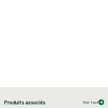
stériles à usage unique disponibles en 8 types de pinces.
Produit : REF {{ store.currentProductVariant?.productId }}
{{ feature }}
Certifié ISCC
Papier certifié FSC
Contactez-nous
Dispositif médical. TUV CE0197. Remboursement LPPR: www.ameli.fr.
Lire attentivement la notice du produit avant utilisation.
Produits associés
Voir tout