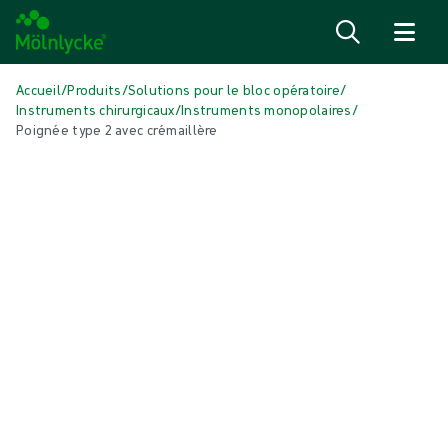
Passer au contenu
Accueil
/
Produits
/
Solutions pour le bloc opératoire
/
Instruments chirurgicaux
/
Instruments monopolaires
/
Poignée type 2 avec crémaillère
Passer le média
Instruments monopolaires
Poignée type 2 avec crémaillère
Les pinces de préhension monopolaires sont des instruments