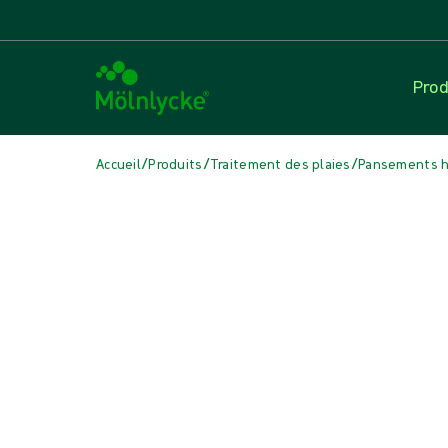
Prod
/
/
/
Accueil
Produits
Traitement des plaies
Pansements hy
Passer le média
Pansements hydrocellulaires auto-adhésifs