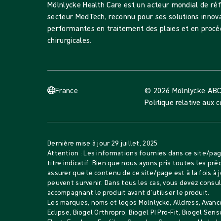
Mölnlycke Health Care est un acteur mondial de ré
secteur MedTech, reconnu pour ses solutions innov
performantes en traitement des plaies et en procé
chirurgicales.
France
© 2026 Mölnlycke AB
C
Politique relative aux 
Dernière mise à jour
29 juillet, 2025
Attention : Les informations fournies dans ce site/p
titre indicatif. Bien que nous ayons pris toutes les pr
assurer que le contenu de ce site/page est à la fois à j
peuvent survenir. Dans tous les cas, vous devez consult
accompagnant le produit avant d’utiliser le produit.
Les marques, noms et logos Mölnlycke, Alldress, Avance
Eclipse, Biogel Orthropro, Biogel PI Pro-Fit, Biogel Se