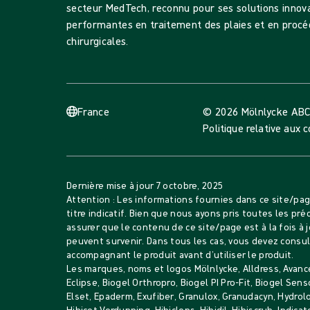
secteur MedTech, reconnu pour ses solutions innov
performantes en traitement des plaies et en procé
chirurgicales.
France
© 2026 Mölnlycke AB
C
Politique relative aux 
Dernière mise à jour
7 octobre, 2025
Attention : Les informations fournies dans ce site/p
titre indicatif. Bien que nous ayons pris toutes les pr
assurer que le contenu de ce site/page est à la fois à j
peuvent survenir. Dans tous les cas, vous devez consult
accompagnant le produit avant d’utiliser le produit.
Les marques, noms et logos Mölnlycke, Alldress, Avance
Eclipse, Biogel Orthropro, Biogel PI Pro-Fit, Biogel Se
Elset, Epaderm, Exufiber, Granulox, Granudacyn, Hydrolo