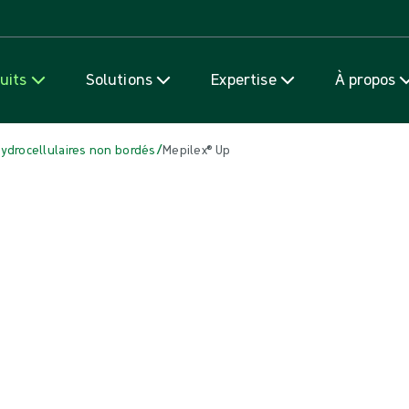
Passer au contenu
uits
Solutions
Expertise
À propos
/
drocellulaires non bordés
Mepilex® Up