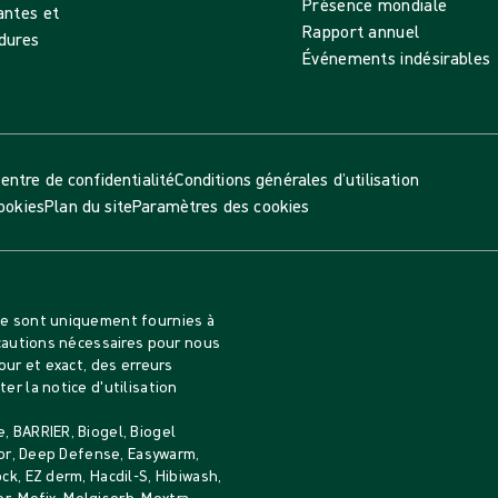
Présence mondiale
antes et
Rapport annuel
dures
Événements indésirables
entre de confidentialité
Conditions générales d’utilisation
cookies
Plan du site
Paramètres des cookies
age sont uniquement fournies à
écautions nécessaires pour nous
our et exact, des erreurs
er la notice d'utilisation
, BARRIER, Biogel, Biogel
nsor, Deep Defense, Easywarm,
ck, EZ derm, Hacdil-S, Hibiwash,