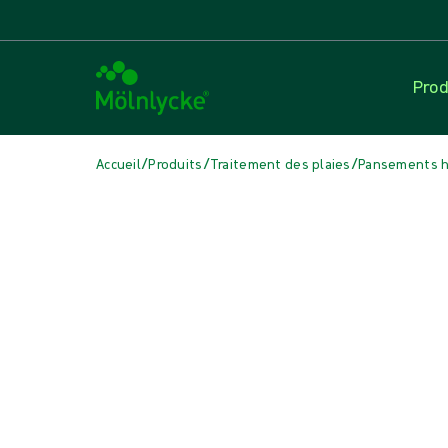
Prod
/
/
/
Accueil
Produits
Traitement des plaies
Pansements hy
Passer le média
Pansements hydrocellulaires non bordés