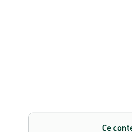
Mepilex® Up
Pansement en mousse de silicone souple
Produit : REF {{ store.currentProductVariant?.productId }}
{{ feature }}
Certifié ISCC
Papier certifié FSC
Contactez-nous
Ce cont