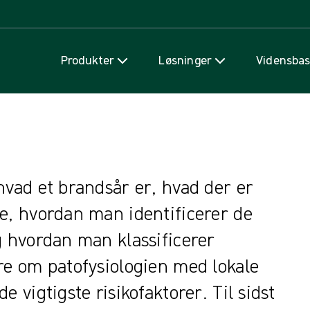
Spring til indhold
Produkter
Løsninger
Vidensba
hvad et brandsår er, hvad der er
e, hvordan man identificerer de
g hvordan man klassificerer
re om patofysiologien med lokale
 vigtigste risikofaktorer. Til sidst