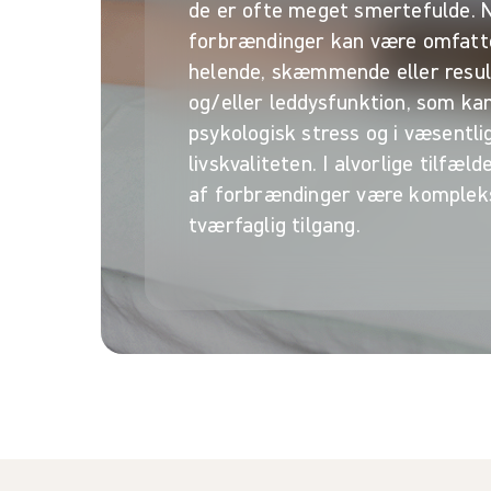
de er ofte meget smertefulde. 
forbrændinger kan være omfatt
helende, skæmmende eller result
og/eller leddysfunktion, som ka
psykologisk stress og i væsentli
livskvaliteten. I alvorlige tilfæ
af forbrændinger være kompleks
tværfaglig tilgang.