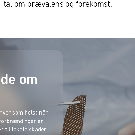
og tal om prævalens og forekomst.
nde om
 hvor som helst når
 forbrændinger er
r til lokale skader;