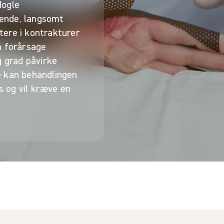
Nogle
ende, langsomt
ere i kontrakturer
n forårsage
g grad påvirke
lde kan behandlingen
 og vil kræve en