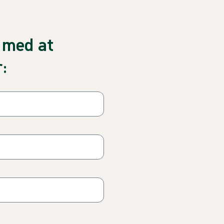
u med at
: