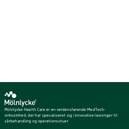
kroniske
sår,
udviklet til at opretholde et fugtigt sår
miljø
og hæfter
blidt
med Safetac® for at minimere traume til sårbunden
og
den
omkringliggende hud.
Viser {{ products.length }} af {{ total }}
{{productCard.CategoryName}}
{{productCard.ProductGroupName}}
Viser {{ products.length }} af {{ total }}
Vis mere
Indlæser…
Mölnlycke Health Care er en verdensførende MedTech-
virksomhed, der har specialiseret sig i innovative løsninger til
sårbehandling og operationsstuer.