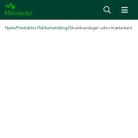
Spring til indhold
Hjem
/
Produkter
/
Sårbehandling
/
Skumbandager uden klæbekant
Skip to products
Sårbehandling (44)
Vis alle
Alginat- og fiberbandager (3)
Antimikrobielle bandager (6)
Arbehandling (3)
Fiksering og kompressionsbehandling (3)
Incisionsbandager (1)
Klargøring af sårbund (1)
Konventionelle bandager (4)
Konventionelle kompresser og tamponer (3)
Skumbandager med klæbekant (5)
Skumbandager uden klæbekant (5)
Superabsorberende bandager (2)
Sårbehandling med undertryk (3)
Sårkontaktlag (2)