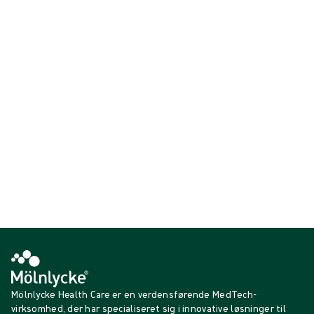
Kirurgisk gaze er designet til at rense og absorbere kropsvæsker og
til at pakke eller støtte organer under kirurgisk indgreb [gælder for
abdominale- og kirurgiske servietter]. Kirurgiske gazetamponer er
designet til at rense og absorbere kropsvæsker og kan bruges til
dissektion af vævslag under kirurgisk indgreb.
Viser {{ products.length }} af {{ total }}
{{productCard.CategoryName}}
{{productCard.ProductGroupName}}
Viser {{ products.length }} af {{ total }}
Vis mere
Indlæser…
Mölnlycke Health Care er en verdensførende MedTech-
virksomhed, der har specialiseret sig i innovative løsninger til