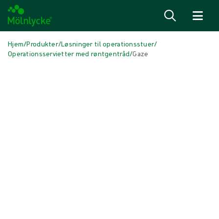
Spring til indhold
Hjem
/
Produkter
/
Løsninger til operationsstuer
/
Operationsservietter med røntgentråd
/
Gaze
Skip to products
Sårbehandling (44)
Vis alle
Alginat- og fiberbandager (3)
Antimikrobielle bandager (6)
Arbehandling (3)
Fiksering og kompressionsbehandling (3)
Incisionsbandager (1)
Klargøring af sårbund (1)
Konventionelle bandager (4)
Konventionelle kompresser og tamponer (3)
Skumbandager med klæbekant (5)
Skumbandager uden klæbekant (5)
Superabsorberende bandager (2)
Sårbehandling med undertryk (3)