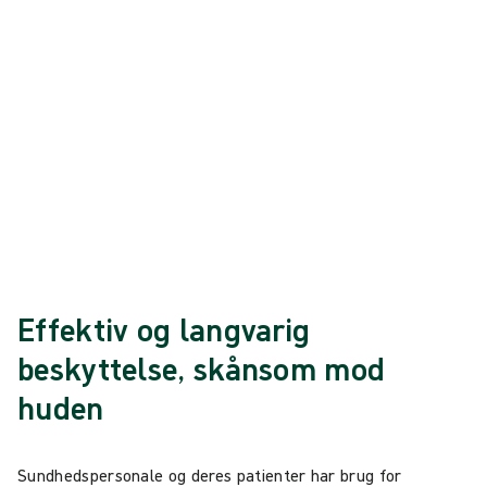
antimikrobielle produkter, skånsomme mod huden og effektive mod
mikrober med langvarig effekt. Understøtter hudens integritet og
reducerer risikoen for infektioner.
Viser {{ products.length }} af {{ total }}
{{productCard.CategoryName}}
{{productCard.ProductGroupName}}
Viser {{ products.length }} af {{ total }}
Vis mere
Indlæser…
Effektiv og langvarig
beskyttelse, skånsom mod
huden
Sundhedspersonale og deres patienter har brug for