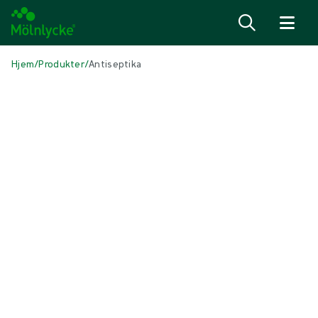
Spring til indhold
Hjem
/
Produkter
/
Antiseptika
Skip to products
Sårbehandling (44)
Vis alle
Alginat- og fiberbandager (3)
Antimikrobielle bandager (6)
Arbehandling (3)
Fiksering og kompressionsbehandling (3)
Incisionsbandager (1)
Klargøring af sårbund (1)
Konventionelle bandager (4)
Konventionelle kompresser og tamponer (3)
Skumbandager med klæbekant (5)
Skumbandager uden klæbekant (5)
Superabsorberende bandager (2)
Sårbehandling med undertryk (3)
Sårkontaktlag (2)