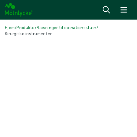
Spring til indhold
Hjem
/
Produkter
/
Løsninger til operationsstuer
/
Kirurgiske instrumenter
Skip to products
Sårbehandling (44)
Vis alle
Alginat- og fiberbandager (3)
Antimikrobielle bandager (6)
Arbehandling (3)
Fiksering og kompressionsbehandling (3)
Incisionsbandager (1)
Klargøring af sårbund (1)
Konventionelle bandager (4)
Konventionelle kompresser og tamponer (3)
Skumbandager med klæbekant (5)
Skumbandager uden klæbekant (5)
Superabsorberende bandager (2)
Sårbehandling med undertryk (3)