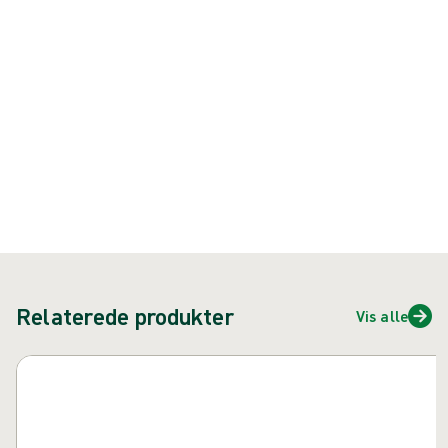
{{ feature }}
Certificeret af ISCC
FSC certificeret papir
Kontakt os
Relaterede produkter
Vis alle
Spring over karusel