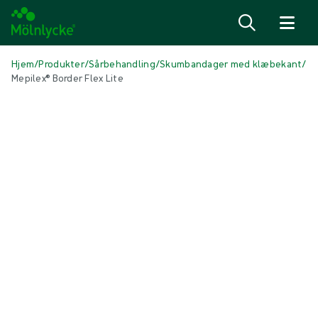
Spring til indhold
Hjem
/
Produkter
/
Sårbehandling
/
Skumbandager med klæbekant
/
Mepilex® Border Flex Lite
Spring over medier
Skumbandager med klæbekant
Mepilex® Border Flex Lite
Selvklæbende skumbandage med blød silikone
Produkt: REF {{ store.currentProductVariant?.productId }}