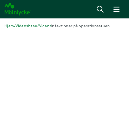
Spring til indhold
Hjem
/
Vidensbase
/
Viden
/
Infektioner på operationsstuen
I DENNE ARTIKEL
Operation
|
9 min læsning
Infektioner på operationsstuen
Se, hvordan du beskytter dig selv, dine patienter og dit personale
mod hospitalserhvervede infektioner, kan spare omkostninger og
undgå unødvendig ekstra pleje, når der opstår komplikationer.