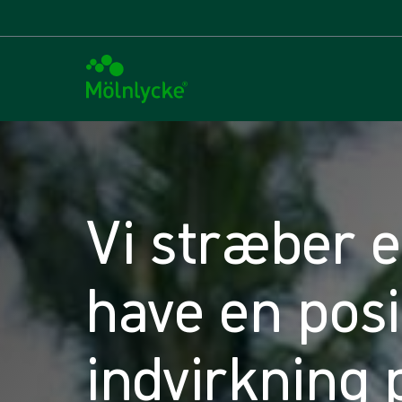
Vi stræber e
have en posi
indvirkning 