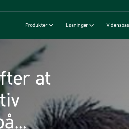
Spring til indhold
Produkter
Løsninger
Vidensba
fter at
tiv
på