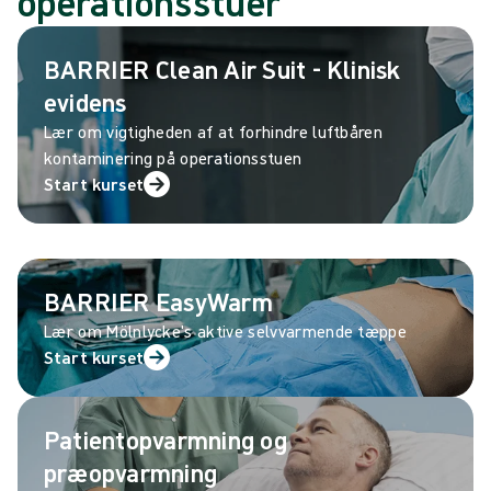
operationsstuer
BARRIER Clean Air Suit - Klinisk
evidens
Lær om vigtigheden af at forhindre luftbåren
kontaminering på operationsstuen
Start kurset
BARRIER EasyWarm
Lær om Mölnlycke's aktive selvvarmende tæppe
Start kurset
Patientopvarmning og
præopvarmning