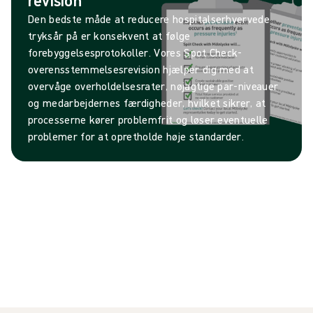
Den bedste måde at reducere hospitalserhvervede
tryksår på er konsekvent at følge
forebyggelsesprotokoller. Vores Spot Check-
overensstemmelsesrevision hjælper dig med at
overvåge overholdelsesrater, nøjagtige par-niveauer
og medarbejdernes færdigheder, hvilket sikrer, at
processerne kører problemfrit og løser eventuelle
problemer for at opretholde høje standarder.
Kun Mölnlycke kan tilbyde produkter med
klinisk dokumenterede resultater:
0
%
reduction in pressure injury incidence (1)
0
%
reduction in sacral pressure injuries (2)
$
0
reduction in per-patient treatment cost (3)