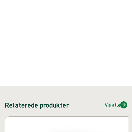
er vores tyndeste polyisoprenhandske
Produkt: REF {{ store.currentProductVariant?.productId }}
{{ feature }}
Certificeret af ISCC
FSC certificeret papir
Kontakt os
Relaterede produkter
Vis alle
Spring over karusel