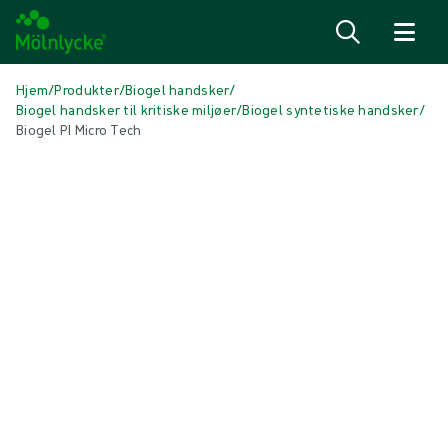
Spring til indhold
Hjem
/
Produkter
/
Biogel handsker
/
Biogel handsker til kritiske miljøer
/
Biogel syntetiske handsker
/
Biogel PI Micro Tech
Spring over medier
Syntetiske handsker
Biogel PI Micro Tech
Biogel PI Micro Tech er en syntetisk handske til kritiske miljøer. Den